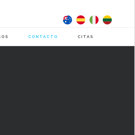
English
Español
Italiano
Lithuanian
SOS
CONTACTO
CITAS